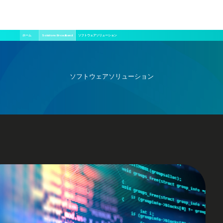
メ
パ
ホーム
Solutions Broadband
ソフトウェアソリューション
イ
ン
ン
く
コ
ン
ず
テ
ン
ソフトウェアソリューション
ツ
に
移
動