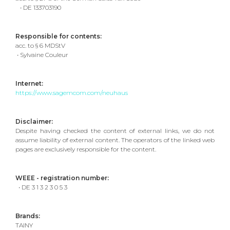
• DE 133703190
Responsible for contents:
acc. to § 6 MDStV
• Sylvaine Couleur
Internet:
https://www.sagemcom.com/neuhaus
Disclaimer:
Despite having checked the content of external links, we do not
assume liability of external content. The operators of the linked web
pages are exclusively responsible for the content.
WEEE - registration number:
• DE 3 1 3 2 3 0 5 3
Brands:
TAINY