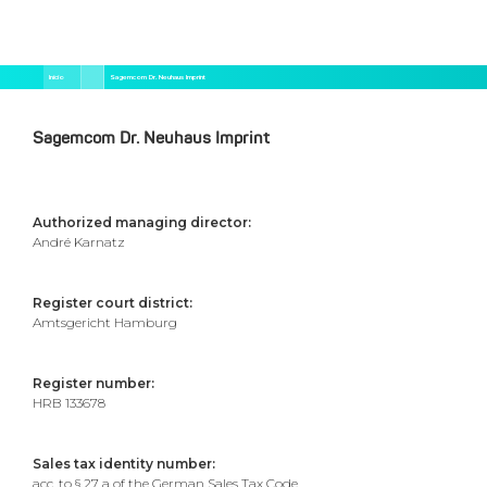
Pular
Trilha
Início
Sagemcom Dr. Neuhaus Imprint
para
de
o
navegação
conteúdo
principal
Sagemcom Dr. Neuhaus Imprint
Authorized managing director:
André Karnatz
Register court district:
Amtsgericht Hamburg
Register number:
HRB 133678
Sales tax identity number:
acc. to § 27 a of the German Sales Tax Code