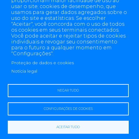
proporcionam maior facilidade de uso ao
usar o site; cookies de desempenho, que
usamos para gerar dados agregados sobre o
uso do site e estatísticas. Se escolher
"Aceitar", você concorda com o uso de todos
os cookies em seus terminais conectados.
Você pode aceitar e rejeitar tipos de cookies
individuais e revogar seu consentimento
para o futuro a qualquer momento em
"Configurações".
Proteção de dados e cookies
4 allée des Messageries, 92270 Bois-Colombes, France
+(33) 1 57 61 10 00
Notícia legal
NEGAR TUDO
CONFIGURAÇÕES DE COOKIES
Acessibilidade
Aviso legal
Proteção de dados e cookies
Contact us
Sitemap
Copyright© 2008-2026 Sagemcom All Rights Reserved.
Redefinição de
cookies
ACEITAR TUDO