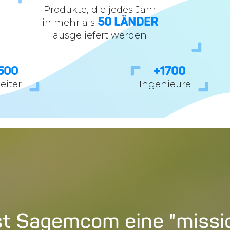
Produkte, die jedes Jahr
in mehr als
50
LÄNDER
ausgeliefert werden
500
+
1700
eiter
Ingenieure
st Sagemcom eine "miss