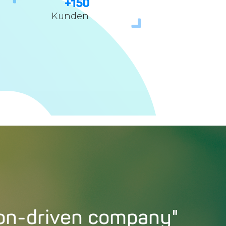
+
150
Kunden
ion-driven company"