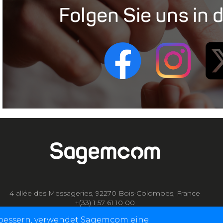
Folgen Sie uns in 
4 allée des Messageries, 92270 Bois-Colombes, France
+(33) 1 57 61 10 00
rbessern, verwendet Sagemcom eine