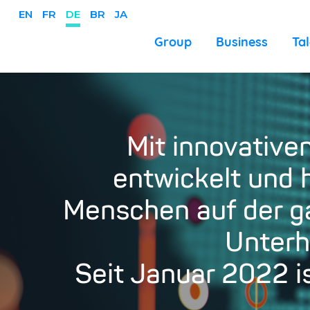
EN
FR
DE
BR
JA
Business
Group
Ta
Direkt
zum
Inhalt
Mit innovative
entwickelt und 
Menschen auf der ga
Unterh
Seit Januar 2022 