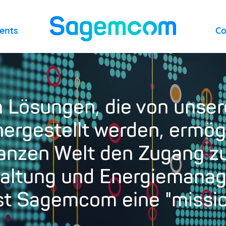
lents
C
n Lösungen, die von unser
hergestellt werden, erm
nzen Welt den Zugang zu
altung und Energiemana
ist Sagemcom eine "missi