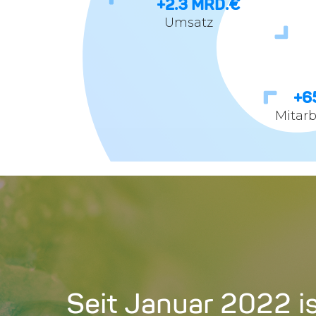
+
2.3
MRD.€
Umsatz
+
6
Mitarb
Seit Januar 2022 i