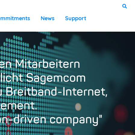
ommitments
News
Support
en Mitarbeitern
öglicht Sagemcom
 Breitband-Internet,
gement.
on-driven company"