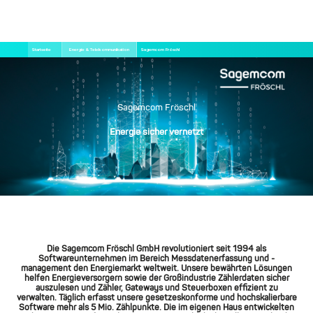
Direkt
Pfadnavigation
Startseite
Energie & Telekommunikation
Sagemcom Fröschl
zum
Inhalt
Sagemcom Fröschl
Energie sicher vernetzt
Die Sagemcom Fröschl GmbH revolutioniert seit 1994 als
Softwareunternehmen im Bereich Messdatenerfassung und -
management den Energiemarkt weltweit. Unsere bewährten Lösungen
helfen Energieversorgern sowie der Großindustrie Zählerdaten sicher
auszulesen und Zähler, Gateways und Steuerboxen effizient zu
verwalten. Täglich erfasst unsere gesetzeskonforme und hochskalierbare
Software mehr als 5 Mio. Zählpunkte. Die im eigenen Haus entwickelten