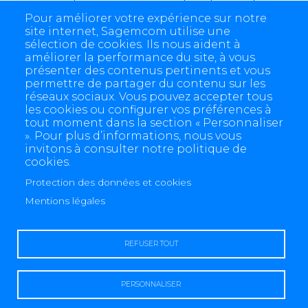
process. Si cette culture vous parle, rejoignez-nous !
Pour améliorer votre expérience sur notre
site internet, Sagemcom utilise une
sélection de cookies. Ils nous aident à
améliorer la performance du site, à vous
présenter des contenus pertinents et vous
permettre de partager du contenu sur les
réseaux sociaux. Vous pouvez accepter tous
les cookies ou configurer vos préférences à
tout moment dans la section « Personnaliser
». Pour plus d’informations, nous vous
invitons à consulter notre politique de
cookies.
Protection des données et cookies
4 allée des Messageries, 92270 Bois-Colombes, France
+(33) 1 57 61 10 00
Mentions légales
REFUSER TOUT
PERSONNALISER
Mention légale
Protection des données et cookies
Contactez-nous