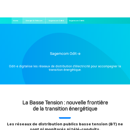
Aller
Fil
Home
Energie Et Télécom
Sagemcom Odit-E
Sagemcom Odit-E
au
d'Ariane
contenu
principal
Sagemcom Odit-e
Odit-e digitalise les réseaux de distribution d’électricité pour accompagner la
transition énergétique.
La Basse Tension : nouvelle frontière
de la transition énergétique
Les réseaux de distribution publics basse tension (BT) ne
sont ni monitorés ni télé-conduits.