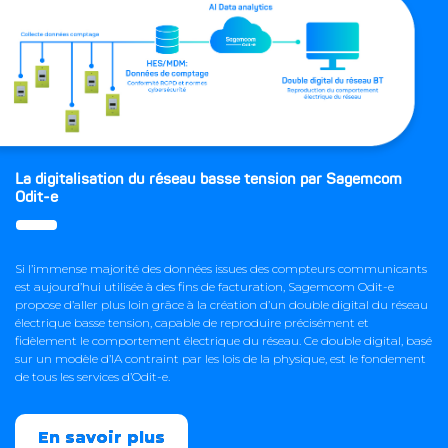
La digitalisation du réseau basse tension par Sagemcom
Odit-e
Si l’immense majorité des données issues des compteurs communicants
est aujourd’hui utilisée à des fins de facturation, Sagemcom Odit-e
propose d’aller plus loin grâce à la création d’un double digital du réseau
électrique basse tension, capable de reproduire précisément et
fidèlement le comportement électrique du réseau. Ce double digital, basé
sur un modèle d’IA contraint par les lois de la physique, est le fondement
de tous les services d’Odit-e.
En savoir plus