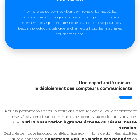
Nombre de personnes vivant en zone urbaine, où les
infrastructures électriques pâtissent d’un plan de tension
fortement déséquilibré, ainsi que d’un prix élevé pour des
besoins productifs tels que la chaîne du froid, les machines
tournantes, etc.
Une opportunité unique :
le déploiement des compteurs communicants
Pour la première fois dans l’histoire des réseaux électriques, le déploiement
massif des compteurs communicants donne aux exploitants un accès
à un
outil d’observation à grande échelle du réseau basse
tension
.
Ceci crée de nouvelles opportunités grâce aux millions de données récoltées
quotidiennement.
Sagemcom Odit-e valorise ces données
en