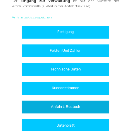
Der
Eingang zur Verwaltung
ist auf der Südseite der
Produktionshalle (s. Pfeil in der Anfahrtsskizze).
Anfahrtsskizze speichern
Fertigung
Fakten Und Zahlen
Technische Daten
Kundenstimmen
Anfahrt: Rostock
Datenblatt