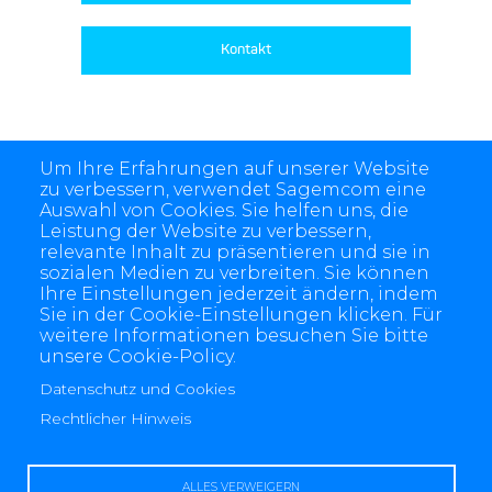
Kontakt
Um Ihre Erfahrungen auf unserer Website
zu verbessern, verwendet Sagemcom eine
Auswahl von Cookies. Sie helfen uns, die
Leistung der Website zu verbessern,
relevante Inhalt zu präsentieren und sie in
sozialen Medien zu verbreiten. Sie können
Ihre Einstellungen jederzeit ändern, indem
Sie in der Cookie-Einstellungen klicken. Für
weitere Informationen besuchen Sie bitte
unsere Cookie-Policy.
4 allée des Messageries, 92270 Bois-Colombes, France
+(33) 1 57 61 10 00
Datenschutz und Cookies
Rechtlicher Hinweis
ALLES VERWEIGERN