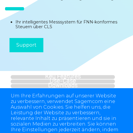
Ihr intelligentes Messsystem für FNN-konformes
Steuern über CLS
Support
Key Features
Use-Case
Downloads
Kontakt
Um Ihre Erfahrungen auf unserer Website
zu verbessern, verwendet Sagemcom eine
Auswahl von Cookies. Sie helfen uns, die
Leistung der Website zu verbessern,
relevante Inhalt zu präsentieren und sie in
sozialen Medien zu verbreiten. Sie können
Ihre Einstellungen jederzeit ändern, indem