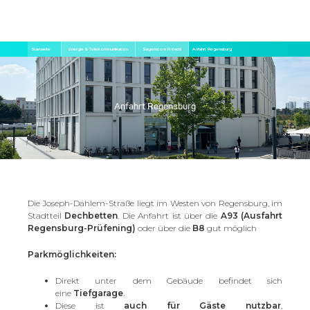
Direkt
Pfadnavigation
Startseite
Energie & Telekommunikation
Sagemcom Fröschl
Anfahrt Regensburg
zum
Inhalt
Anfahrt Regensburg
Die Joseph-Dahlem-Straße liegt im Westen von Regensburg, im
Stadtteil
Dechbetten
. Die Anfahrt ist über die
A93 (Ausfahrt
Regensburg-Prüfening)
oder über die
B8
gut möglich
Parkmöglichkeiten:
Direkt unter dem Gebäude befindet sich
eine
Tiefgarage
.
Diese ist
auch für Gäste nutzbar
,