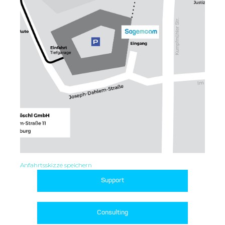
Anfahrtsskizze speichern
Support
Consulting