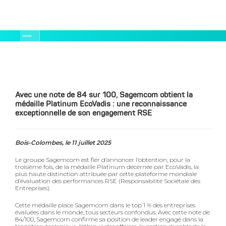
Aller
Fil
Home
au
d'Ariane
contenu
Avec Une Note De 84 Sur 100, Sagemcom Obtient La Médaille Platinum EcoVadis : Une Reconnaissance Exceptionnelle De Son
principal
Engagement RSE
Avec une note de 84 sur 100, Sagemcom obtient la
médaille Platinum EcoVadis : une reconnaissance
exceptionnelle de son engagement RSE
Bois-Colombes, le 11 juillet 2025
Le groupe Sagemcom est fier d’annoncer l’obtention, pour la
troisième fois, de la médaille Platinum décernée par EcoVadis, la
plus haute distinction attribuée par cette plateforme mondiale
d’évaluation des performances RSE (Responsabilité Sociétale des
Entreprises).
Cette médaille place Sagemcom dans le top 1 % des entreprises
évaluées dans le monde, tous secteurs confondus. Avec cette note de
84/100, Sagemcom confirme sa position de leader engagé dans la