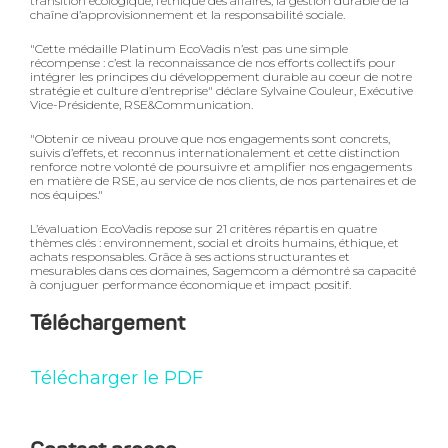
transition écologique, l’éthique des affaires, la gestion durable de la
chaîne d’approvisionnement et la responsabilité sociale.
"Cette médaille Platinum EcoVadis n’est pas une simple
récompense : c’est la reconnaissance de nos efforts collectifs pour
intégrer les principes du développement durable au coeur de notre
stratégie et culture d’entreprise" déclare Sylvaine Couleur, Exécutive
Vice-Présidente, RSE&Communication.
"Obtenir ce niveau prouve que nos engagements sont concrets,
suivis d’effets, et reconnus internationalement et cette distinction
renforce notre volonté de poursuivre et amplifier nos engagements
en matière de RSE, au service de nos clients, de nos partenaires et de
nos équipes."
L’évaluation EcoVadis repose sur 21 critères répartis en quatre
thèmes clés : environnement, social et droits humains, éthique, et
achats responsables. Grâce à ses actions structurantes et
mesurables dans ces domaines, Sagemcom a démontré sa capacité
à conjuguer performance économique et impact positif.
Téléchargement
Télécharger le PDF