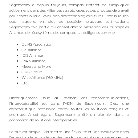
Sagemcom a depuis toujours, compris l'intérêt de s'impliquer
activement dans des Alliances stratégiques et des groupes de travail
pour contribuer à l'évolution des technologies futures. C'est la raison
pour laquelle, en plus de posséder plusieurs certifications,
Sagemcom fait partie du conseil d'administration des principales
Alliances de l'écosystème des compteurs intelligents comme :
DLMS Association
G3-Alliance
IDIS Alliance
LoRa Alliance
Meters and More
OMS Group
Wize Alliance (169 MHz)
Etc...
Historiquement issue du monde des télécommunications,
l'interopérabilité est dans l'ADN de Sagemcom. C'est une
caractéristique nécessaire parmi toutes les solutions conçues et
promues. A cet égard, Sagemcom a été un pionnier dans la
promotion de solutions interopérables.
Le but est simple : Permettre une flexibilité et une évolutivité dans
l’extension de l’écosystème, des produits et solutions mises en œuvre.