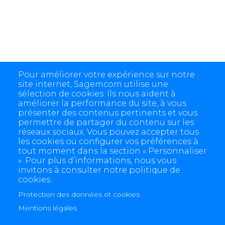
Pour améliorer votre expérience sur notre
site internet, Sagemcom utilise une
sélection de cookies. Ils nous aident à
améliorer la performance du site, à vous
présenter des contenus pertinents et vous
permettre de partager du contenu sur les
réseaux sociaux. Vous pouvez accepter tous
les cookies ou configurer vos préférences à
tout moment dans la section « Personnaliser
». Pour plus d’informations, nous vous
invitons à consulter notre politique de
cookies.
Protection des données et cookies
4 allée des Messageries, 92270 Bois-Colombes, France
Mentions légales
+(33) 1 57 61 10 00