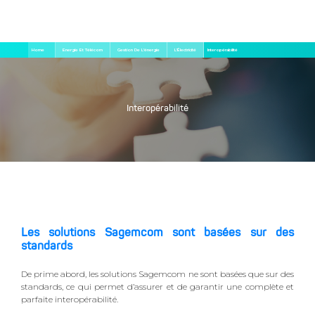
Aller
Fil
Home
Energie Et Télécom
Gestion De L’énergie
L’électricité
Interopérabilité
au
d'Ariane
contenu
principal
Interopérabilité
Les solutions Sagemcom sont basées sur des
standards
De prime abord, les solutions Sagemcom ne sont basées que sur des
standards, ce qui permet d’assurer et de garantir une complète et
parfaite interopérabilité.