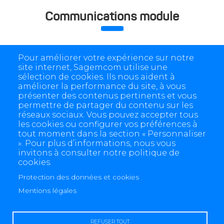
Communications module
Pour améliorer votre expérience sur notre
site internet, Sagemcom utilise une
ZDUE-GPRS-SYM²
sélection de cookies. Ils nous aident à
améliorer la performance du site, à vous
présenter des contenus pertinents et vous
permettre de partager du contenu sur les
réseaux sociaux. Vous pouvez accepter tous
les cookies ou configurer vos préférences à
tout moment dans la section « Personnaliser
». Pour plus d’informations, nous vous
invitons à consulter notre politique de
cookies.
Protection des données et cookies
4 allée des Messageries, 92270 Bois-Colombes, France
Mentions légales
+(33) 1 57 61 10 00
REFUSER TOUT