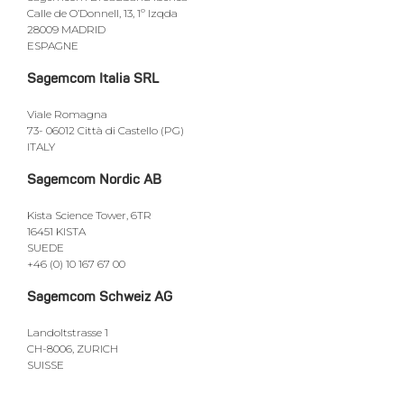
Calle de O’Donnell, 13, 1º Izqda
28009 MADRID
ESPAGNE
Sagemcom Italia SRL
Viale Romagna
73- 06012 Città di Castello (PG)
ITALY
Sagemcom Nordic AB
Kista Science Tower, 6TR
16451 KISTA
SUEDE
+46 (0) 10 167 67 00
Sagemcom Schweiz AG
Landoltstrasse 1
CH-8006, ZURICH
SUISSE