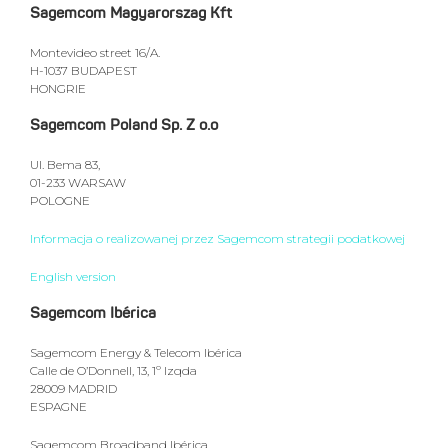
Sagemcom Magyarorszag Kft
Montevideo street 16/A.
H-1037 BUDAPEST
HONGRIE
Sagemcom Poland Sp. Z o.o
Ul. Bema 83,
01-233 WARSAW
POLOGNE
Informacja o realizowanej przez Sagemcom strategii podatkowej
English version
Sagemcom Ibérica
Sagemcom Energy & Telecom Ibérica
Calle de O’Donnell, 13, 1º Izqda
28009 MADRID
ESPAGNE
Sagemcom Broadband Ibérica