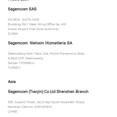
Sagemcom SAS
PO BOX : 54274 DXB
Building 3W / West Wing Office No. 410
Dubai Airport Free Zone Authority
DUBAI
Sagemcom Illetisim Hizmetleria SA
Zekeriyakoy Mah Tatar Sok. Home Panaroma Sitesi
A Blok D:57 Zekeriyakoy
Sariyer-İSTANBUL
TURKEY
Asia
Sagemcom (Tianjin) Co Ltd Shenzhen Branch
13/F, SuperD Tower, No.12 Keji South Road 8th Road,
Nanshan District, SHENZHEN
CHINE