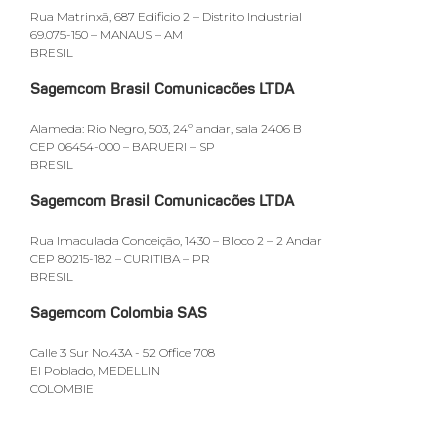
Rua Matrinxã, 687 Edificio 2 – Distrito Industrial
69.075-150 – MANAUS – AM
BRESIL
Sagemcom Brasil Comunicacões LTDA
Alameda: Rio Negro, 503, 24º andar, sala 2406 B
CEP 06454-000 – BARUERI – SP
BRESIL
Sagemcom Brasil Comunicacões LTDA
Rua Imaculada Conceição, 1430 – Bloco 2 – 2 Andar
CEP 80215-182 – CURITIBA – PR
BRESIL
Sagemcom Colombia SAS
Calle 3 Sur No.43A - 52 Office 708
El Poblado, MEDELLIN
COLOMBIE