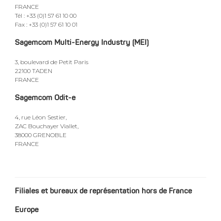
FRANCE
Tél : +33 (0)1 57 61 10 00
Fax : +33 (0)1 57 61 10 01
Sagemcom Multi-Energy Industry (MEI)
3, boulevard de Petit Paris
22100 TADEN
FRANCE
Sagemcom Odit-e
4, rue Léon Sestier,
ZAC Bouchayer Viallet,
38000 GRENOBLE
FRANCE
Filiales et bureaux de représentation hors de France
Europe