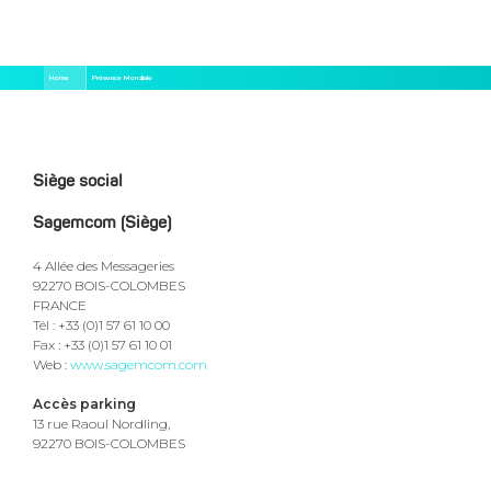
Aller
Fil
Home
Présence Mondiale
au
d'Ariane
contenu
principal
Siège social
Sagemcom (Siège)
4 Allée des Messageries
92270 BOIS-COLOMBES
FRANCE
Tél : +33 (0)1 57 61 10 00
Fax : +33 (0)1 57 61 10 01
Web :
www.sagemcom.com
Accès parking
13 rue Raoul Nordling,
92270 BOIS-COLOMBES