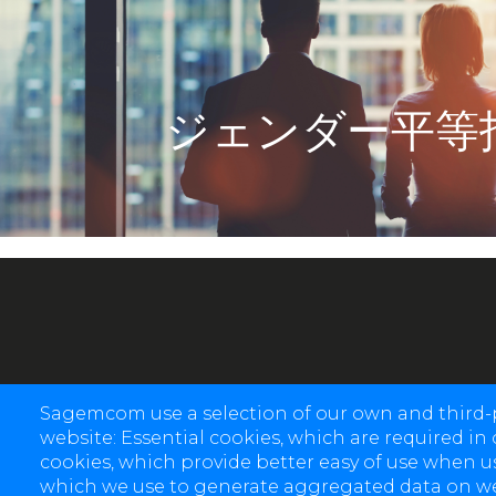
ジェンダー平等
Sagemcom use a selection of our own and third-p
website: Essential cookies, which are required in 
cookies, which provide better easy of use when u
which we use to generate aggregated data on webs