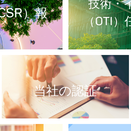
技術・
CSR）報
（OTI
当社の認証