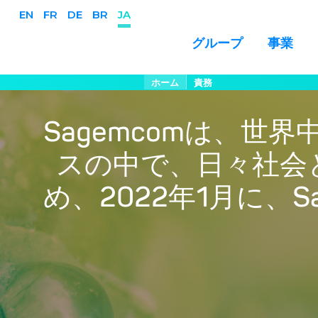
EN
FR
DE
BR
JA
事業
グループ
メ
パ
ホーム
責務
ン
イ
く
ン
ず
Sagemcomは、
コ
ン
スの中で、日々社会
テ
ン
ツ
め、2022年1月に、
に
移
動