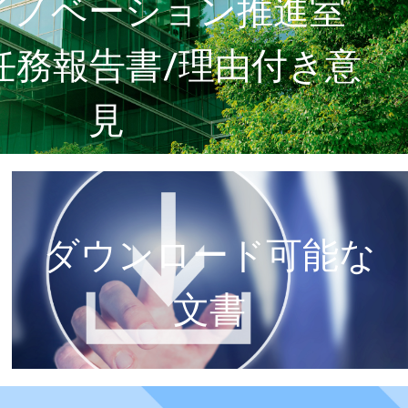
イノベーション推進室
）任務報告書/理由付き意
見
ダウンロード可能な
文書