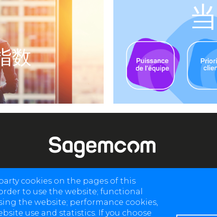
指数
arty cookies on the pages of this
4 allée des Messageries, 92270 Bois-Colombes, France
order to use the website; functional
+(33) 1 57 61 10 00
sing the website; performance cookies,
ite use and statistics. If you choose